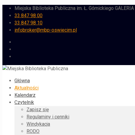
Miejska Biblioteka Publiczna im. Ł. Górnickiego GALERI
33 847 98 00
33 847 98 10
infobroker@mbp-oswiecim.pl
Główna
Aktualności
Kalendarz
Czytelnik
Zapisz się
Regulaminy i cenniki
Windykacja
RODO