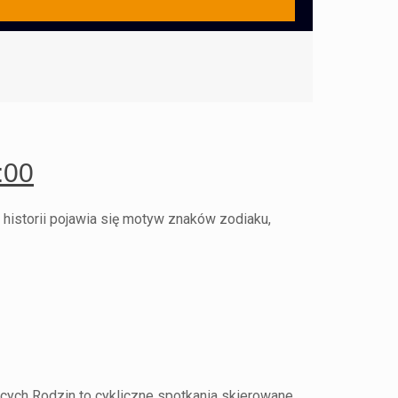
:00
 historii pojawia się motyw znaków zodiaku,
ących Rodzin to cykliczne spotkania skierowane