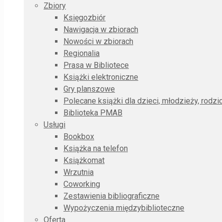
Zbiory
Księgozbiór
Nawigacja w zbiorach
Nowości w zbiorach
Regionalia
Prasa w Bibliotece
Książki elektroniczne
Gry planszowe
Polecane książki dla dzieci, młodzieży, rodz
Biblioteka PMAB
Usługi
Bookbox
Książka na telefon
Książkomat
Wrzutnia
Coworking
Zestawienia bibliograficzne
Wypożyczenia międzybiblioteczne
Oferta