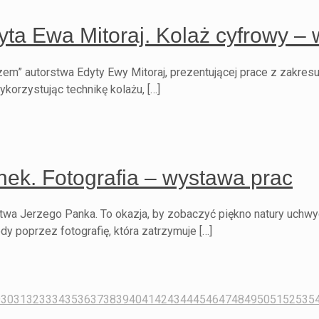
a Ewa Mitoraj. Kolaż cyfrowy – 
m” autorstwa Edyty Ewy Mitoraj, prezentującej prace z zakres
korzystując technikę kolażu, […]
nek. Fotografia – wystawa prac
wa Jerzego Panka. To okazja, by zobaczyć piękno natury uchwyc
y poprzez fotografię, która zatrzymuje […]
9
30
31
32
33
34
35
36
37
38
39
40
41
42
43
44
45
46
47
48
49
50
51
52
53
5