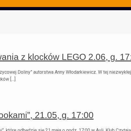
wania z klocków LEGO 2.06, g. 17
iężycowej Doliny” autorstwa Anny Włodarkiewicz. W tej niezwykłej
cków […]
okami”, 21.05, g. 17:00
 które odbędzie się 21 maja o godz. 17:00 w Auli. Klub Czytaj