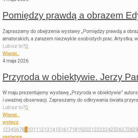
Pomiędzy prawdą a obrazem Edyt
Zapraszamy do obejrzenia wystawy „Pomiędzy prawdą a obraze
amatorskich, a zarazem niezwykle osobistych prac. Artystka, wy
Lubisz to?
0
Więcej...
4 maja 2026
Przyroda w obiektywie. Jerzy Pa
W maju prezentujemy wystawę „Przyroda w obiektywie” autorst
i uważnej obserwacji. Zapraszamy do odkrywania świata przyrod
Lubisz to?
0
Więcej...
wstecz
1
2
3
4
5
6
7
8
9
10
11
12
13
14
15
16
17
18
19
20
21
22
23
24
25
26
27
28
2
następna