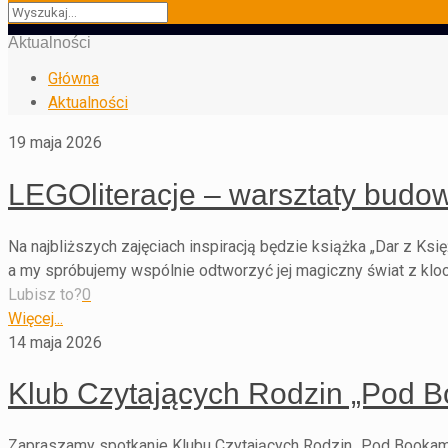
Aktualności
Główna
Aktualności
19 maja 2026
LEGOliteracje – warsztaty budo
Na najbliższych zajęciach inspiracją będzie książka „Dar z Ks
a my spróbujemy wspólnie odtworzyć jej magiczny świat z klo
Lubisz to?
0
Więcej...
14 maja 2026
Klub Czytających Rodzin „Pod Bo
Zapraszamy spotkanie Klubu Czytających Rodzin „Pod Bookami”,