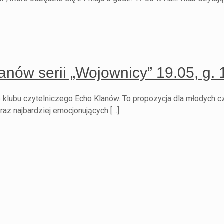
anów serii „Wojownicy” 19.05, g. 
 klubu czytelniczego Echo Klanów. To propozycja dla młodych cz
raz najbardziej emocjonujących […]