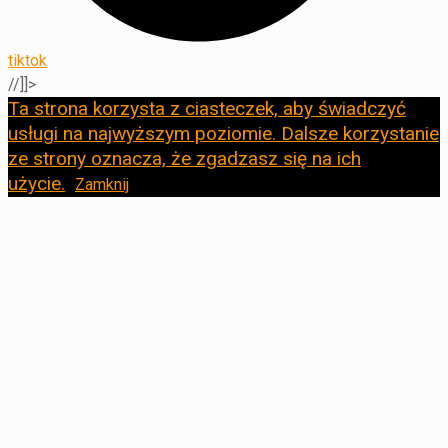
tiktok
//]]>
Ta strona korzysta z ciasteczek, aby świadczyć
usługi na najwyższym poziomie. Dalsze korzystanie
ze strony oznacza, że zgadzasz się na ich
użycie.
Zamknij