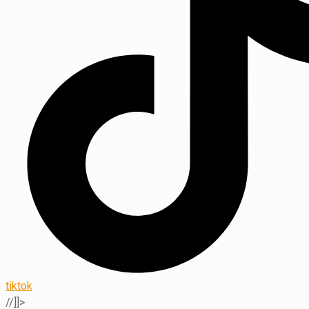
tiktok
//]]>