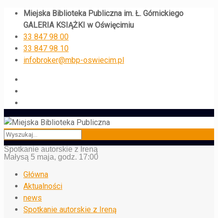
Miejska Biblioteka Publiczna im. Ł. Górnickiego
GALERIA KSIĄŻKI w Oświęcimiu
33 847 98 00
33 847 98 10
infobroker@mbp-oswiecim.pl
Spotkanie autorskie z Ireną
Małysą 5 maja, godz. 17:00
Główna
Aktualności
news
Spotkanie autorskie z Ireną