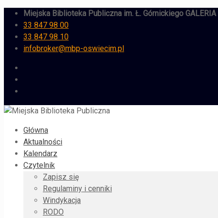
Miejska Biblioteka Publiczna im. Ł. Górnickiego GALERI
33 847 98 00
33 847 98 10
infobroker@mbp-oswiecim.pl
Główna
Aktualności
Kalendarz
Czytelnik
Zapisz się
Regulaminy i cenniki
Windykacja
RODO