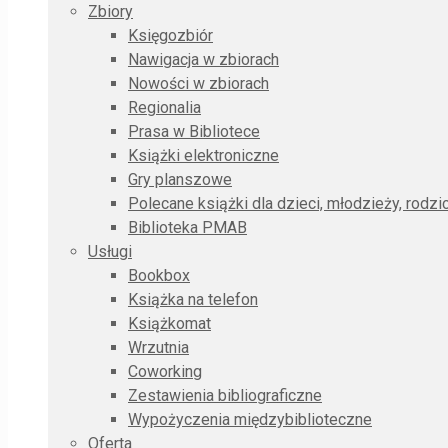
Zbiory
Księgozbiór
Nawigacja w zbiorach
Nowości w zbiorach
Regionalia
Prasa w Bibliotece
Książki elektroniczne
Gry planszowe
Polecane książki dla dzieci, młodzieży, rodz
Biblioteka PMAB
Usługi
Bookbox
Książka na telefon
Książkomat
Wrzutnia
Coworking
Zestawienia bibliograficzne
Wypożyczenia międzybiblioteczne
Oferta