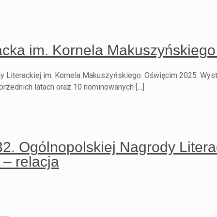
acka im. Kornela Makuszyńskieg
y Literackiej im. Kornela Makuszyńskiego. Oświęcim 2025. Wys
oprzednich latach oraz 10 nominowanych […]
 32. Ogólnopolskiej Nagrody Litera
– relacja