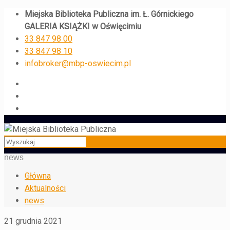
Miejska Biblioteka Publiczna im. Ł. Górnickiego
GALERIA KSIĄŻKI w Oświęcimiu
33 847 98 00
33 847 98 10
infobroker@mbp-oswiecim.pl
news
Główna
Aktualności
news
21 grudnia 2021