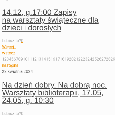
14.12, g.17:00 Zapisy
na warsztaty świąteczne dla
dzieci i dorosłych
Lubisz to?
0
Więcej...
wstecz
1
2
3
4
5
6
7
8
9
10
11
12
13
14
15
16
17
18
19
20
21
22
23
24
25
26
27
28
2
następna
22 kwietnia 2024
Na dzień dobry. Na dobrą noc.
Warsztaty biblioterapii, 17.05,
24.05, g. 10:30
Lubisz to?
0