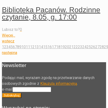
Biblioteka Pacanów. Rodzinne
czytanie, 8.05, g. 17:00
Lubisz to?
0
Więcej...
wstecz
1
2
3
4
5
6
7
8
9
10
11
12
13
14
15
16
17
18
19
20
21
22
23
24
25
26
27
28
2
następna
Newsletter
Podając mail, wyrażam zgodę na przetwarzanie danych
osobowych zgodnie z
Klauzulą informacyjną
.
e-mail
Wyszukaj na stronie: