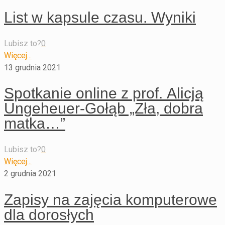
List w kapsule czasu. Wyniki
Lubisz to?
0
Więcej...
13 grudnia 2021
Spotkanie online z prof. Alicją
Ungeheuer-Gołąb „Zła, dobra
matka…”
Lubisz to?
0
Więcej...
2 grudnia 2021
Zapisy na zajęcia komputerowe
dla dorosłych